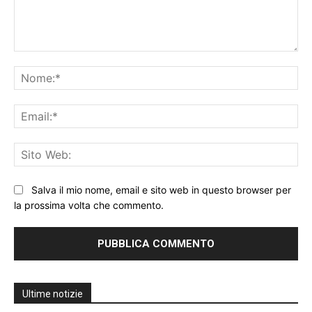
Commento:
No
Ema
Sit
We
Salva il mio nome, email e sito web in questo browser per
la prossima volta che commento.
Ultime notizie