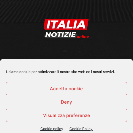
SEGUICI SU
Usiamo cookie per ottimizzare il nostro sito web ed i nostri servizi.
Accetta cookie
Deny
© 2026 Tutti i diritti riservati - Italia Notizie .online |
Contatti e Gerenza
Visualizza preferenze
Home
Politica
Cronaca
Economia
Attualità
Sport
Cultura e Spettacoli
ItaliaNotizie Tv
Cookie policy
Cookie Policy