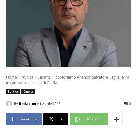
Home
Politica
Caserta
Ricoloriamo Arienzo, Salvatore Tagliafierro
in campo con la lista di Guida
Politica
Caserta
By
Redazione
1 Aprile 2026
0
Facebook
X
WhatsApp