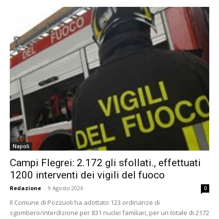
Napoli
Campi Flegrei: 2.172 gli sfollati., effettuati
1200 interventi dei vigili del fuoco
Redazione
-
9 Agosto 2026
0
Il Comune di Pozzuoli ha adottato 123 ordinanze di
sgombero/interdizione per 831 nuclei familiari, per un totale di 2172