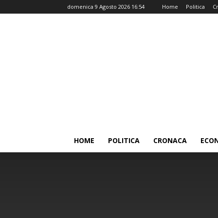
domenica 9 Agosto 2026 16:54
Home
Politica
C
HOME
POLITICA
CRONACA
ECO