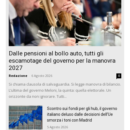
Dalle pensioni al bollo auto, tutti gli
escamotage del governo per la manovra
2027
Redazione
-
6 Agosto 2026
0
Si chiama clausola di salvaguardia. Si legge manovra di bilancio.
L’ultima del governo Meloni, la quinta: quella elettorale. Un
orizzonte da non ignorare. Tutti...
Scontro sui fondi per gli hub, il governo
italiano deluso dalle decisioni dell’Ue
smorza i toni con Madrid
5 Agosto 2026