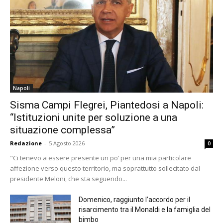
Napoli
Sisma Campi Flegrei, Piantedosi a Napoli:
“Istituzioni unite per soluzione a una
situazione complessa”
Redazione
-
5 Agosto 2026
0
"Ci tenevo a essere presente un po’ per una mia particolare
affezione verso questo territorio, ma soprattutto sollecitato dal
presidente Meloni, che sta seguendo...
Domenico, raggiunto l’accordo per il
risarcimento tra il Monaldi e la famiglia del
bimbo