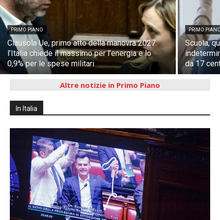
PRIMO PIANO
PRIMO PIAN
Clausola Ue, primo atto della manovra 2027:
Scuola, q
l’Italia chiede il massimo per l’energia e lo
indetermin
0,9% per le spese militari
da 17 cen
Altre notizie in Primo Piano
In Italia