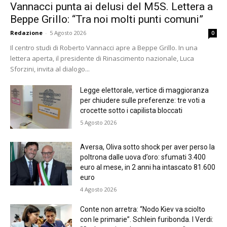
Vannacci punta ai delusi del M5S. Lettera a
Beppe Grillo: “Tra noi molti punti comuni”
Redazione
-
5 Agosto 2026
0
Il centro studi di Roberto Vannacci apre a Beppe Grillo. In una
lettera aperta, il presidente di Rinascimento nazionale, Luca
Sforzini, invita al dialogo...
Legge elettorale, vertice di maggioranza
per chiudere sulle preferenze: tre voti a
crocette sotto i capilista bloccati
5 Agosto 2026
Aversa, Oliva sotto shock per aver perso la
poltrona dalle uova d’oro: sfumati 3.400
euro al mese, in 2 anni ha intascato 81.600
euro
4 Agosto 2026
Conte non arretra: “Nodo Kiev va sciolto
con le primarie”. Schlein furibonda. I Verdi: