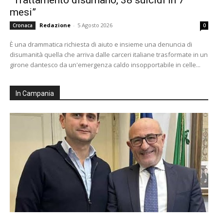
“Trattamento disumano, 38 suicidi in 7
mesi”
Redazione
-
5 Agosto 2026
Cronaca
0
È una drammatica richiesta di aiuto e insieme una denuncia di
disumanità quella che arriva dalle carceri italiane trasformate in un
girone dantesco da un'emergenza caldo insopportabile in celle...
In Campania