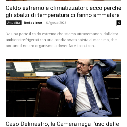
Caldo estremo e climatizzatori: ecco perché
gli sbalzi di temperatura ci fanno ammalare
Redazione
-
6 Agosto 2026
Attualità
0
Da una parte il caldo estremo che stiamo attraversando, dall’altra
ambienti refrigerati con aria condizionata spinta al massimo, che
portano il nostro organismo a dover fare i conti con...
Caso Delmastro, la Camera nega l’uso delle