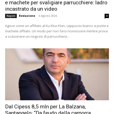
e machete per svaligiare parrucchiere: ladro
incastrato da un video
Redazione
-
6 Agosto 2026
Napoli
0
Agisce come un affiliato al Ku Klux Klan, cappuccio bianco a punta e
machete affilato. Un modo per non farsi riconoscere mentre prova
a scassinare un negozio di parrucchiere...
Dal Cipess 8,5 mln per La Balzana,
Santangelo: “Da feudo della camorra