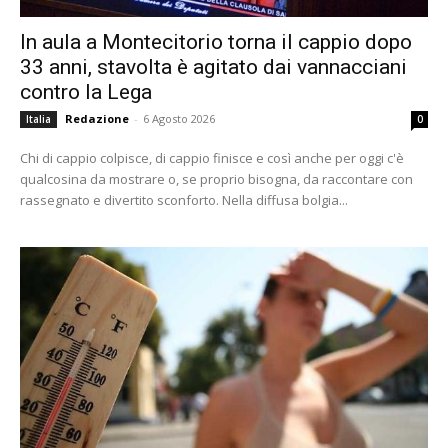
In aula a Montecitorio torna il cappio dopo
33 anni, stavolta è agitato dai vannacciani
contro la Lega
Redazione
-
6 Agosto 2026
Italia
0
Chi di cappio colpisce, di cappio finisce e così anche per oggi c'è
qualcosina da mostrare o, se proprio bisogna, da raccontare con
rassegnato e divertito sconforto. Nella diffusa bolgia...