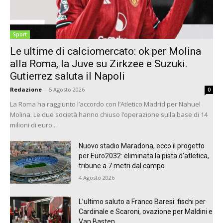
Sport
Le ultime di calciomercato: ok per Molina
alla Roma, la Juve su Zirkzee e Suzuki.
Gutierrez saluta il Napoli
Redazione
-
5 Agosto 2026
0
La Roma ha raggiunto l’accordo con l’Atletico Madrid per Nahuel
Molina. Le due società hanno chiuso l’operazione sulla base di 14
milioni di euro...
Nuovo stadio Maradona, ecco il progetto
per Euro2032: eliminata la pista d’atletica,
tribune a 7 metri dal campo
4 Agosto 2026
L’ultimo saluto a Franco Baresi: fischi per
Cardinale e Scaroni, ovazione per Maldini e
Van Basten