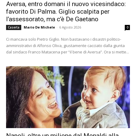
Aversa, entro domani il nuovo vicesindaco:
favorito Di Palma. Giglio scalpita per
l’assessorato, ma c’è De Gaetano
Mario De Michele
-
6 Agosto 2026
Caserta
0
Ci mancava solo Pietro Giglio. Non bastavano i disastri politico-
amministrativi di Alfonso Oliva, giustamente cacciato dalla giunta
dal sindaco Franco Matacena per “il bene di Aversa”. Ora si mette...
Napoli, oltre un milione dal Monaldi alla