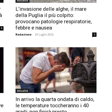
Attualità
r
L’invasione delle alghe, il mare
à
della Puglia il più colpito:
provocano patologie respiratorie,
febbre e nausea
0
Redazione
-
29 Luglio 2026
0
Attualità
In arrivo la quarta ondata di caldo,
ve
le temperature toccheranno i 40
gradi: non finirà presto