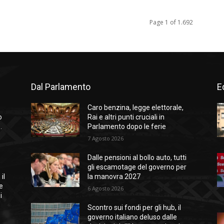
Page 1 of 1.692
Dal Parlamento
Ed
Caro benzina, legge elettorale,
o
Rai e altri punti cruciali in
.
Parlamento dopo le ferie
7 Agosto 2026
Dalle pensioni al bollo auto, tutti
gli escamotage del governo per
il
la manovra 2027
e
6 Agosto 2026
i
Scontro sui fondi per gli hub, il
governo italiano deluso dalle