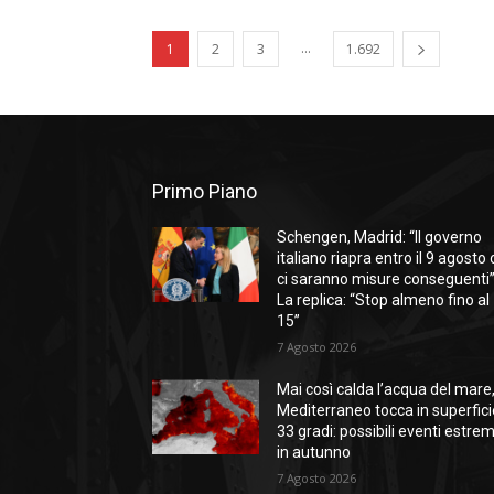
...
1
2
3
1.692
Primo Piano
Schengen, Madrid: “Il governo
italiano riapra entro il 9 agosto 
ci saranno misure conseguenti”
La replica: “Stop almeno fino al
15”
7 Agosto 2026
Mai così calda l’acqua del mare, 
Mediterraneo tocca in superfici
33 gradi: possibili eventi estrem
in autunno
7 Agosto 2026