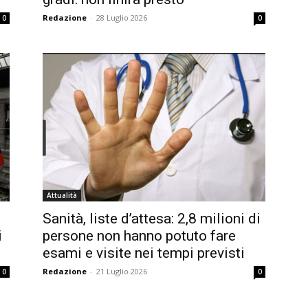
Redazione
-
28 Luglio 2026
0
0
Attualità
Sanità, liste d’attesa: 2,8 milioni di
i
persone non hanno potuto fare
esami e visite nei tempi previsti
Redazione
-
21 Luglio 2026
0
0