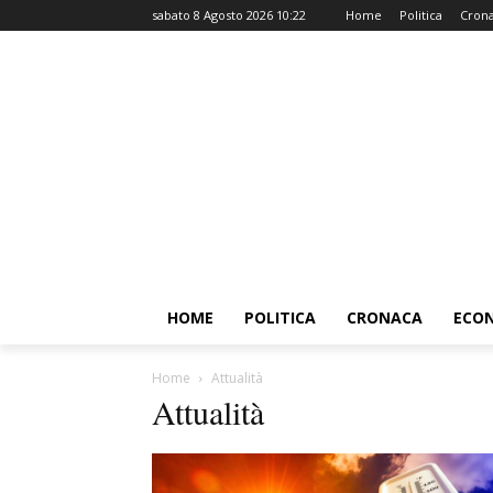
sabato 8 Agosto 2026 10:22
Home
Politica
Cron
HOME
POLITICA
CRONACA
ECO
Home
Attualità
Attualità