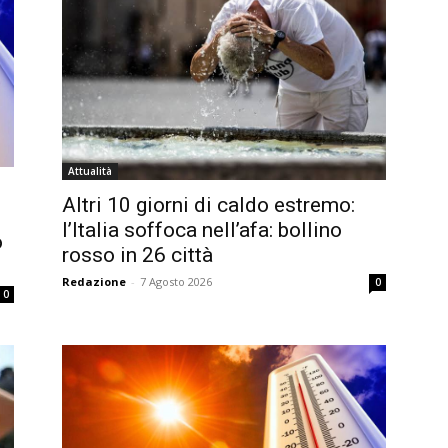
Attualità
Altri 10 giorni di caldo estremo:
l’Italia soffoca nell’afa: bollino
o
rosso in 26 città
Redazione
-
7 Agosto 2026
0
0