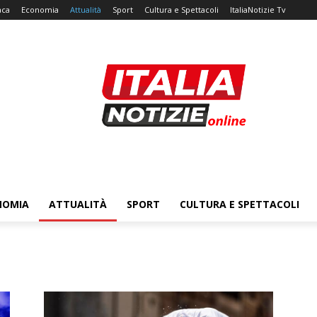
aca
Economia
Attualità
Sport
Cultura e Spettacoli
ItaliaNotizie Tv
NOMIA
ATTUALITÀ
SPORT
CULTURA E SPETTACOLI