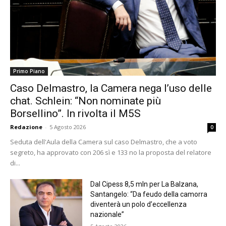
Primo Piano
Caso Delmastro, la Camera nega l’uso delle
chat. Schlein: “Non nominate più
Borsellino”. In rivolta il M5S
Redazione
-
5 Agosto 2026
0
Seduta dell'Aula della Camera sul caso Delmastro, che a voto
segreto, ha approvato con 206 sì e 133 no la proposta del relatore
di...
Dal Cipess 8,5 mln per La Balzana,
Santangelo: “Da feudo della camorra
diventerà un polo d’eccellenza
nazionale”