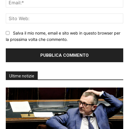
Ema
Sit
We
Salva il mio nome, email e sito web in questo browser per
la prossima volta che commento.
Ultime notizie