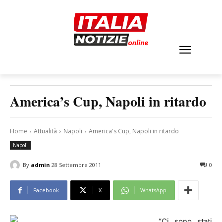
America’s Cup, Napoli in ritardo
Home
Attualità
Napoli
America's Cup, Napoli in ritardo
Napoli
By
admin
28 Settembre 2011
0
Facebook
X
WhatsApp
“Ci sono stati