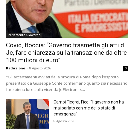
Parlamento&Governo
Covid, Boccia: “Governo trasmetta gli atti di
Jc, fare chiarezza sulla transazione da oltre
100 milioni di euro”
Redazione
-
8 Agosto 2026
0
"Gli accertamenti avviati dalla procura di Roma dopo l'esposto
presentato da Giuseppe Conte confermano quanto sia necessario
fare piena luce sulla vicenda Jc Electronics...
Campi Flegrei, Fico: “Il governo non ha
mai parlato con me dello stato di
emergenza”
8 Agosto 2026