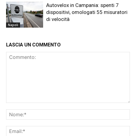
Autovelox in Campania: spenti 7
dispositivi, omologati 55 misuratori
di velocità
Napoli
LASCIA UN COMMENTO
Commento:
No
Ema