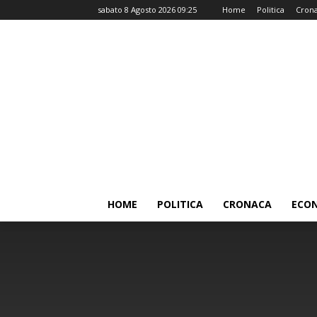
sabato 8 Agosto 2026 09:25
Home
Politica
Cron
HOME
POLITICA
CRONACA
ECO