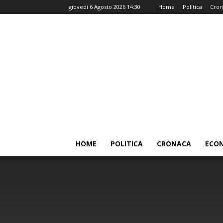
giovedì 6 Agosto 2026 14:30
Home
Politica
Cron
HOME
POLITICA
CRONACA
ECO