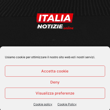
SEGUICI SU
Usiamo cookie per ottimizzare il nostro sito web ed i nostri servizi.
Accetta cookie
Deny
© 2026 Tutti i diritti riservati - Italia Notizie .online |
Contatti e Gerenza
Visualizza preferenze
Home
Politica
Cronaca
Economia
Attualità
Sport
Cultura e Spettacoli
ItaliaNotizie Tv
Cookie policy
Cookie Policy