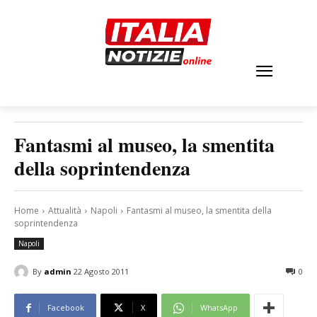
Fantasmi al museo, la smentita
della soprintendenza
Home
Attualità
Napoli
Fantasmi al museo, la smentita della
soprintendenza
Napoli
By
admin
22 Agosto 2011
0
Facebook
X
WhatsApp