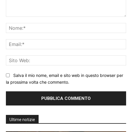
Commento:
No
Ema
Sit
We
Salva il mio nome, email e sito web in questo browser per
la prossima volta che commento.
Ultime notizie