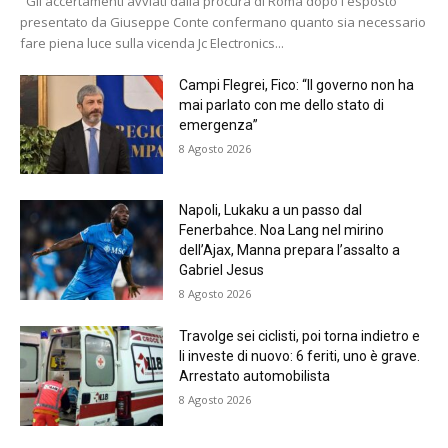
"Gli accertamenti avviati dalla procura di Roma dopo l'esposto
presentato da Giuseppe Conte confermano quanto sia necessario
fare piena luce sulla vicenda Jc Electronics...
Campi Flegrei, Fico: “Il governo non ha
mai parlato con me dello stato di
emergenza”
8 Agosto 2026
Napoli, Lukaku a un passo dal
Fenerbahce. Noa Lang nel mirino
dell’Ajax, Manna prepara l’assalto a
Gabriel Jesus
8 Agosto 2026
Travolge sei ciclisti, poi torna indietro e
li investe di nuovo: 6 feriti, uno è grave.
Arrestato automobilista
8 Agosto 2026