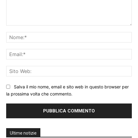
Commento:
No
Ema
Sit
We
Salva il mio nome, email e sito web in questo browser per
la prossima volta che commento.
Ultime notizie