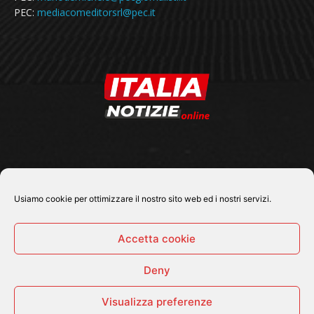
PEC:
mediacomeditorsrl@pec.it
SEGUICI SU
Usiamo cookie per ottimizzare il nostro sito web ed i nostri servizi.
Accetta cookie
Deny
© 2026 Tutti i diritti riservati - Italia Notizie .online |
Contatti e Gerenza
Visualizza preferenze
Home
Politica
Cronaca
Economia
Attualità