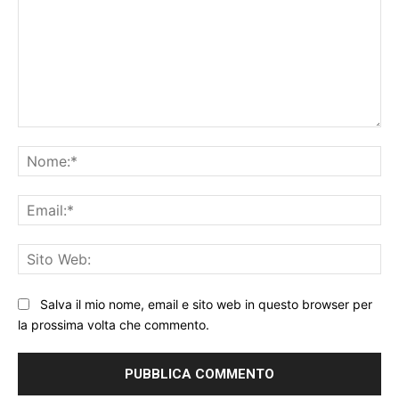
Commento:
No
Ema
Sit
We
Salva il mio nome, email e sito web in questo browser per
la prossima volta che commento.