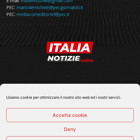
E-mail:
mademi2046@gmail.com
PEC:
mariodemichele@pecgiornalisti.it
PEC:
mediacomeditorsrl@pec.it
SEGUICI SU
Usiamo cookie per ottimizzare il nostro sito web ed i nostri servizi.
Accetta cookie
Deny
© 2026 Tutti i diritti riservati - Italia Notizie .online |
Contatti e Gerenza