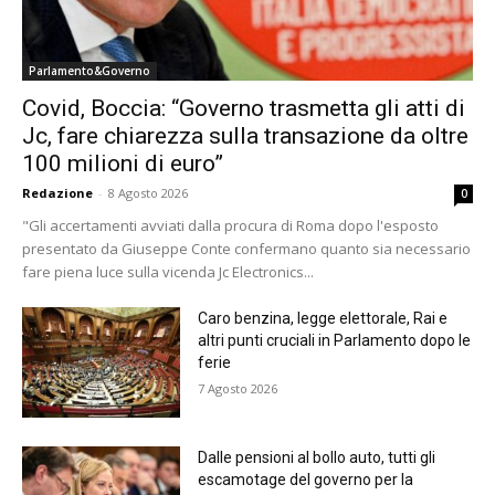
Parlamento&Governo
Covid, Boccia: “Governo trasmetta gli atti di
Jc, fare chiarezza sulla transazione da oltre
100 milioni di euro”
Redazione
-
8 Agosto 2026
0
"Gli accertamenti avviati dalla procura di Roma dopo l'esposto
presentato da Giuseppe Conte confermano quanto sia necessario
fare piena luce sulla vicenda Jc Electronics...
Caro benzina, legge elettorale, Rai e
altri punti cruciali in Parlamento dopo le
ferie
7 Agosto 2026
Dalle pensioni al bollo auto, tutti gli
escamotage del governo per la