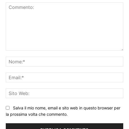
Commento:
No
Ema
Sit
We
Salva il mio nome, email e sito web in questo browser per
la prossima volta che commento.