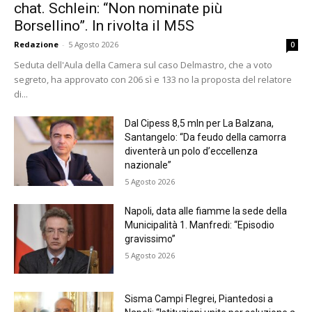
chat. Schlein: “Non nominate più
Borsellino”. In rivolta il M5S
Redazione
-
5 Agosto 2026
0
Seduta dell'Aula della Camera sul caso Delmastro, che a voto
segreto, ha approvato con 206 sì e 133 no la proposta del relatore
di...
Dal Cipess 8,5 mln per La Balzana,
Santangelo: “Da feudo della camorra
diventerà un polo d’eccellenza
nazionale”
5 Agosto 2026
Napoli, data alle fiamme la sede della
Municipalità 1. Manfredi: “Episodio
gravissimo”
5 Agosto 2026
Sisma Campi Flegrei, Piantedosi a