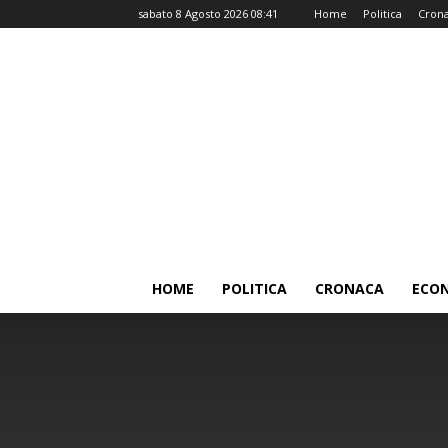
sabato 8 Agosto 2026 08:41
Home
Politica
Cron
HOME
POLITICA
CRONACA
ECO