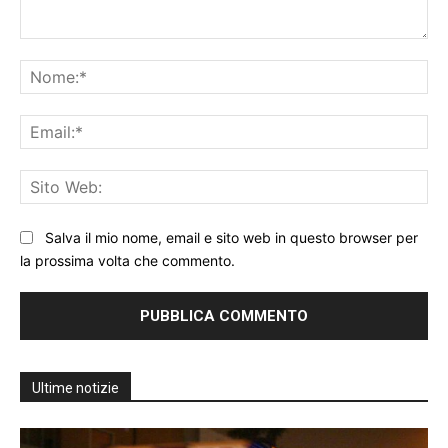
Commento:
No
Ema
Sit
We
Salva il mio nome, email e sito web in questo browser per
la prossima volta che commento.
Ultime notizie