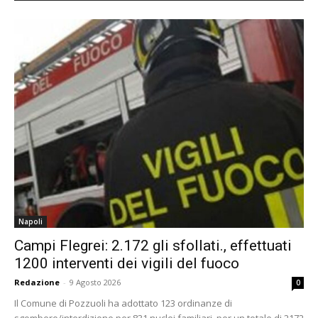
Napoli
Campi Flegrei: 2.172 gli sfollati., effettuati
1200 interventi dei vigili del fuoco
Redazione
-
9 Agosto 2026
0
Il Comune di Pozzuoli ha adottato 123 ordinanze di
sgombero/interdizione per 831 nuclei familiari, per un totale di 2172