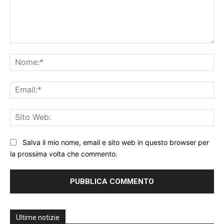
Commento:
No
Ema
Sit
We
Salva il mio nome, email e sito web in questo browser per
la prossima volta che commento.
Ultime notizie