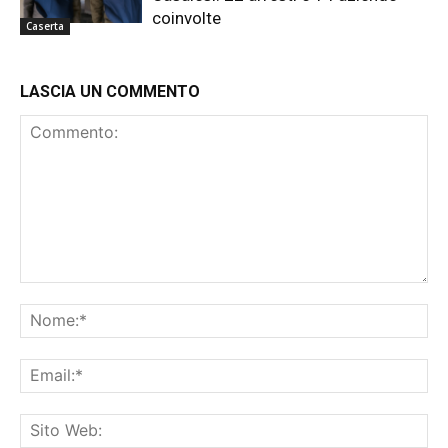
coinvolte
Caserta
LASCIA UN COMMENTO
Commento:
No
Ema
Sit
We