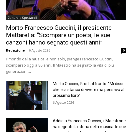
Cultura e Spettacoli
Morto Francesco Guccini, il presidente
Mattarella: “Scompare un poeta, le sue
canzoni hanno segnato questi anni”
Redazione
-
6 Agosto 2026
0
Il mondo della musica, e non solo, piange Francesco Guccini,
scomparso oggi a 86 anni. Il Maestro ha segnato la vita di più
generazioni,...
Morto Guccini, Prodi affranto: “Mi disse
che era stanco di vivere ma pensava al
prossimo libro”
6 Agosto 2026
Addio a Francesco Guccini, il Maestrone
ha segnato la storia della musica: le sue