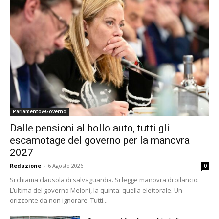
Parlamento&Governo
Dalle pensioni al bollo auto, tutti gli
escamotage del governo per la manovra
2027
Redazione
-
6 Agosto 2026
0
Si chiama clausola di salvaguardia. Si legge manovra di bilancio.
L’ultima del governo Meloni, la quinta: quella elettorale. Un
orizzonte da non ignorare. Tutti...