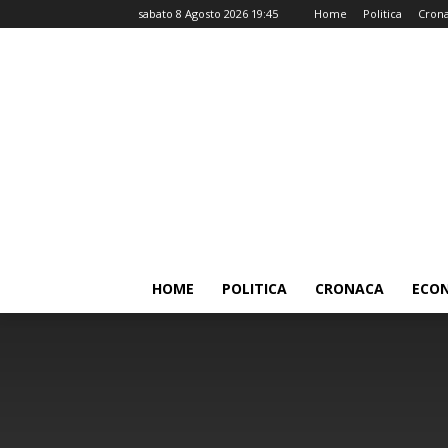
sabato 8 Agosto 2026 19:45
Home
Politica
Cron
HOME
POLITICA
CRONACA
ECO