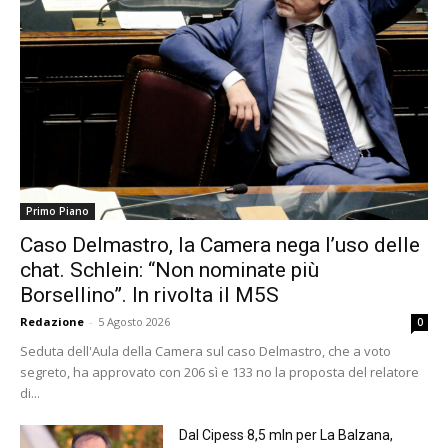
Primo Piano
Caso Delmastro, la Camera nega l’uso delle
chat. Schlein: “Non nominate più
Borsellino”. In rivolta il M5S
Redazione
-
5 Agosto 2026
0
Seduta dell'Aula della Camera sul caso Delmastro, che a voto
segreto, ha approvato con 206 sì e 133 no la proposta del relatore
di...
Dal Cipess 8,5 mln per La Balzana,