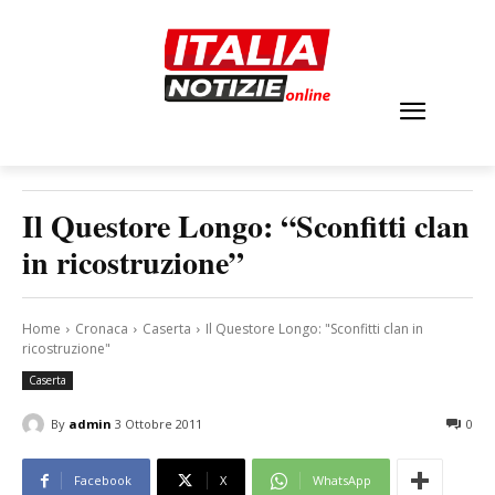
Il Questore Longo: “Sconfitti clan
in ricostruzione”
Home
Cronaca
Caserta
Il Questore Longo: "Sconfitti clan in
ricostruzione"
Caserta
By
admin
3 Ottobre 2011
0
Facebook
X
WhatsApp