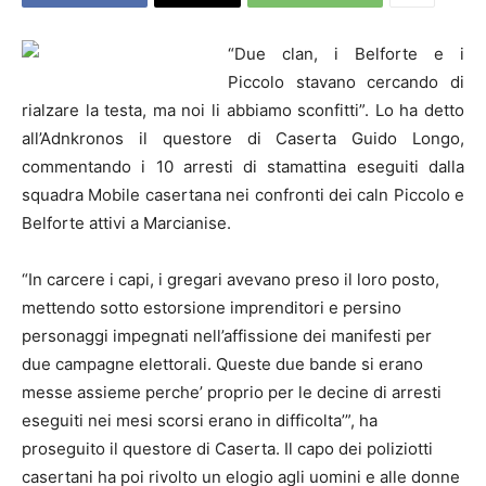
“Due clan, i Belforte e i
Piccolo stavano cercando di
rialzare la testa, ma noi li abbiamo sconfitti”. Lo ha detto
all’Adnkronos il questore di
Caserta
Guido Longo,
commentando i 10 arresti di stamattina eseguiti dalla
squadra Mobile
caserta
na nei confronti dei caln Piccolo e
Belforte attivi a Marcianise.
“In carcere i capi, i gregari avevano preso il loro posto,
mettendo sotto estorsione imprenditori e persino
personaggi impegnati nell’affissione dei manifesti per
due campagne elettorali. Queste due bande si erano
messe assieme perche’ proprio per le decine di arresti
eseguiti nei mesi scorsi erano in difficolta’”, ha
proseguito il questore di
Caserta
. Il capo dei poliziotti
caserta
ni ha poi rivolto un elogio agli uomini e alle donne