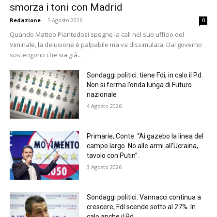
smorza i toni con Madrid
Redazione
-
5 Agosto 2026
0
Quando Matteo Piantedosi spegne la call nel suo ufficio del
Viminale, la delusione è palpabile ma va dissimulata. Dal governo
sostengono che sia già...
Sondaggi politici: tiene Fdi, in calo il Pd.
Non si ferma l’onda lunga di Futuro
nazionale
4 Agosto 2026
Primarie, Conte: “Ai gazebo la linea del
campo largo. No alle armi all’Ucraina,
tavolo con Putin”.
3 Agosto 2026
Sondaggi politici: Vannacci continua a
crescere, FdI scende sotto al 27%. In
calo anche il Pd