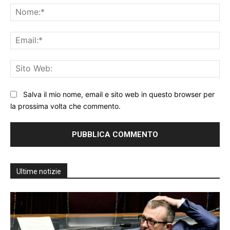
No
Ema
Sit
We
Salva il mio nome, email e sito web in questo browser per
la prossima volta che commento.
Ultime notizie