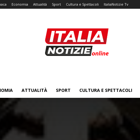
naca
Economia
Attualità
Sport
Cultura e Spettacoli
ItaliaNotizie Tv
NOMIA
ATTUALITÀ
SPORT
CULTURA E SPETTACOLI