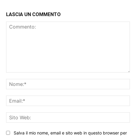
LASCIA UN COMMENTO
Commento:
No
Ema
Sit
We
Salva il mio nome, email e sito web in questo browser per