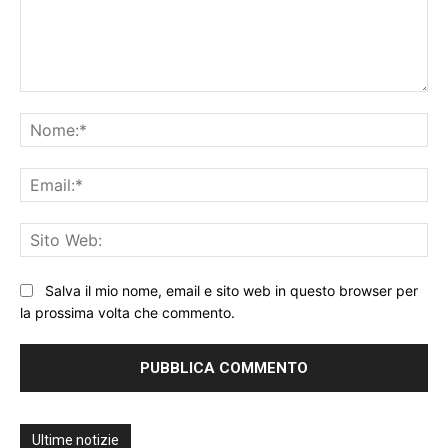
Commento:
No
Ema
Sit
We
Salva il mio nome, email e sito web in questo browser per
la prossima volta che commento.
Ultime notizie