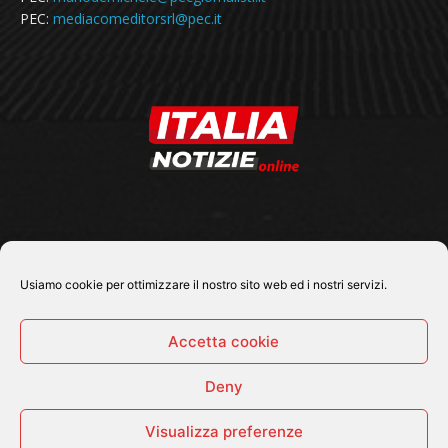
PEC:
mediacomeditorsrl@pec.it
SEGUICI SU
Usiamo cookie per ottimizzare il nostro sito web ed i nostri servizi.
Accetta cookie
Deny
© 2026 Tutti i diritti riservati - Italia Notizie .online |
Contatti e Gerenza
Visualizza preferenze
Home
Politica
Cronaca
Economia
Attualità