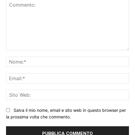
Commento:
No
Ema
Sit
We
Salva il mio nome, email e sito web in questo browser per
la prossima volta che commento.