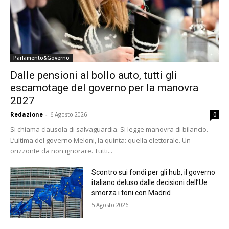
Parlamento&Governo
Dalle pensioni al bollo auto, tutti gli
escamotage del governo per la manovra
2027
Redazione
-
6 Agosto 2026
0
Si chiama clausola di salvaguardia. Si legge manovra di bilancio.
L’ultima del governo Meloni, la quinta: quella elettorale. Un
orizzonte da non ignorare. Tutti...
Scontro sui fondi per gli hub, il governo
italiano deluso dalle decisioni dell’Ue
smorza i toni con Madrid
5 Agosto 2026