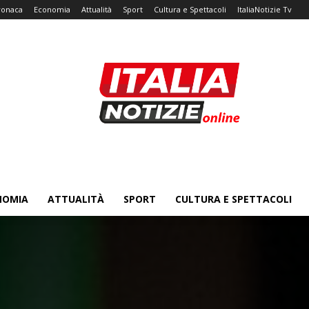
ronaca
Economia
Attualità
Sport
Cultura e Spettacoli
ItaliaNotizie Tv
NOMIA
ATTUALITÀ
SPORT
CULTURA E SPETTACOLI