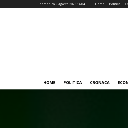
domenica 9 Agosto 2026 14:04
Home
Politica
C
HOME
POLITICA
CRONACA
ECO