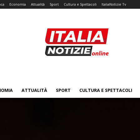
aca
Economia
Attualità
Sport
Cultura e Spettacoli
ItaliaNotizie Tv
NOMIA
ATTUALITÀ
SPORT
CULTURA E SPETTACOLI