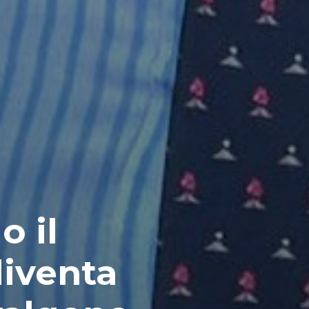
o il
diventa