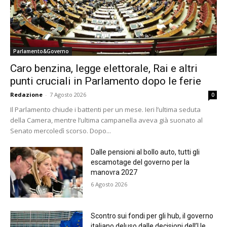
Parlamento&Governo
Caro benzina, legge elettorale, Rai e altri
punti cruciali in Parlamento dopo le ferie
Redazione
-
7 Agosto 2026
0
Il Parlamento chiude i battenti per un mese. Ieri l’ultima seduta
della Camera, mentre l’ultima campanella aveva già suonato al
Senato mercoledì scorso. Dopo...
Dalle pensioni al bollo auto, tutti gli
escamotage del governo per la
manovra 2027
6 Agosto 2026
Scontro sui fondi per gli hub, il governo
italiano deluso dalle decisioni dell’Ue