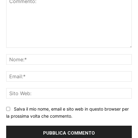
Commento:
No
Ema
Sit
We
Salva il mio nome, email e sito web in questo browser per
la prossima volta che commento.