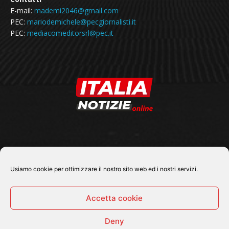
E-mail:
mademi2046@gmail.com
PEC:
mariodemichele@pecgiornalisti.it
PEC:
mediacomeditorsrl@pec.it
SEGUICI SU
Usiamo cookie per ottimizzare il nostro sito web ed i nostri servizi.
Accetta cookie
Deny
© 2026 Tutti i diritti riservati - Italia Notizie .online |
Contatti e Gerenza