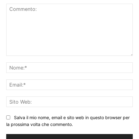
Commento:
No
Ema
Sit
We
Salva il mio nome, email e sito web in questo browser per
la prossima volta che commento.