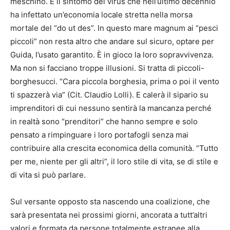
meschino. È il sintomo del virus che nell’ultimo decennio
ha infettato un’economia locale stretta nella morsa
mortale del “do ut des”. In questo mare magnum ai “pesci
piccoli” non resta altro che andare sul sicuro, optare per
Guida, l’usato garantito. È in gioco la loro sopravvivenza.
Ma non si facciano troppe illusioni. Si tratta di piccoli-
borghesucci. “Cara piccola borghesia, prima o poi il vento
ti spazzerà via” (Cit. Claudio Lolli). E calerà il sipario su
imprenditori di cui nessuno sentirà la mancanza perché
in realtà sono “prenditori” che hanno sempre e solo
pensato a rimpinguare i loro portafogli senza mai
contribuire alla crescita economica della comunità. “Tutto
per me, niente per gli altri”, il loro stile di vita, se di stile e
di vita si può parlare.
Sul versante opposto sta nascendo una coalizione, che
sarà presentata nei prossimi giorni, ancorata a tutt’altri
valori e formata da persone totalmente estranee alla