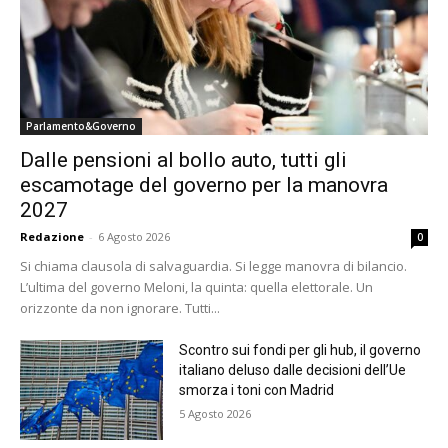
Parlamento&Governo
Dalle pensioni al bollo auto, tutti gli
escamotage del governo per la manovra
2027
Redazione
-
6 Agosto 2026
0
Si chiama clausola di salvaguardia. Si legge manovra di bilancio.
L’ultima del governo Meloni, la quinta: quella elettorale. Un
orizzonte da non ignorare. Tutti...
Scontro sui fondi per gli hub, il governo
italiano deluso dalle decisioni dell’Ue
smorza i toni con Madrid
5 Agosto 2026