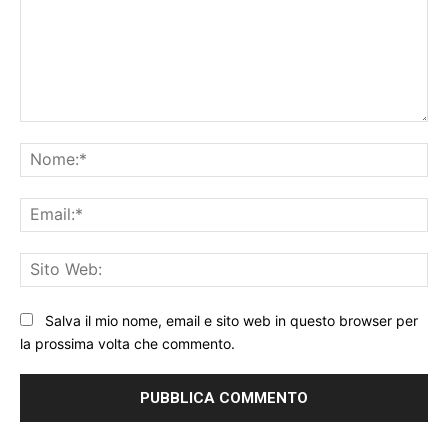
Commento:
No
Ema
Sit
We
Salva il mio nome, email e sito web in questo browser per
la prossima volta che commento.