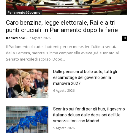
Parlamento&Governo
Caro benzina, legge elettorale, Rai e altri
punti cruciali in Parlamento dopo le ferie
Redazione
-
7 Agosto 2026
0
Il Parlamento chiude i battenti per un mese. Ieri l’ultima seduta
della Camera, mentre l’ultima campanella aveva già suonato al
Senato mercoledì scorso. Dopo...
Dalle pensioni al bollo auto, tutti gli
escamotage del governo per la
manovra 2027
6 Agosto 2026
Scontro sui fondi per gli hub, il governo
italiano deluso dalle decisioni dell’Ue
smorza i toni con Madrid
5 Agosto 2026