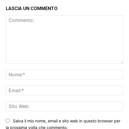
LASCIA UN COMMENTO
Commento:
No
Ema
Sit
We
Salva il mio nome, email e sito web in questo browser per
la prossima volta che commento.