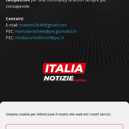
consapevole.
Contatti
E-mail:
mademi2046@gmail.com
PEC:
mariodemichele@pecgiornalisti.it
PEC:
mediacomeditorsrl@pec.it
SEGUICI SU
Usiamo cookie per ottimizzare il nostro sito web ed i nostri servizi.