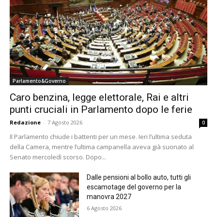
Parlamento&Governo
Caro benzina, legge elettorale, Rai e altri
punti cruciali in Parlamento dopo le ferie
Redazione
-
7 Agosto 2026
0
Il Parlamento chiude i battenti per un mese. Ieri l’ultima seduta
della Camera, mentre l’ultima campanella aveva già suonato al
Senato mercoledì scorso. Dopo...
Dalle pensioni al bollo auto, tutti gli
escamotage del governo per la
manovra 2027
6 Agosto 2026