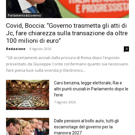
Parlamento&Governo
Covid, Boccia: “Governo trasmetta gli atti di
Jc, fare chiarezza sulla transazione da oltre
100 milioni di euro”
Redazione
-
8 Agosto 2026
0
"Gli accertamenti avviati dalla procura di Roma dopo l'esposto
presentato da Giuseppe Conte confermano quanto sia necessario
fare piena luce sulla vicenda Jc Electronics...
Caro benzina, legge elettorale, Rai e
altri punti cruciali in Parlamento dopo le
ferie
7 Agosto 2026
Dalle pensioni al bollo auto, tutti gli
escamotage del governo per la
manovra 2027