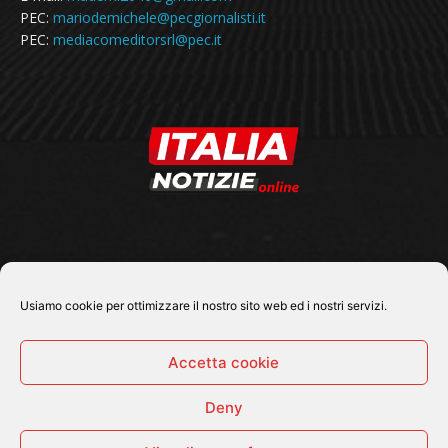
PEC:
mariodemichele@pecgiornalisti.it
PEC:
mediacomeditorsrl@pec.it
SEGUICI SU
Usiamo cookie per ottimizzare il nostro sito web ed i nostri servizi.
Accetta cookie
Deny
© 2026 Tutti i diritti riservati - Italia Notizie .online |
Contatti e Gerenza