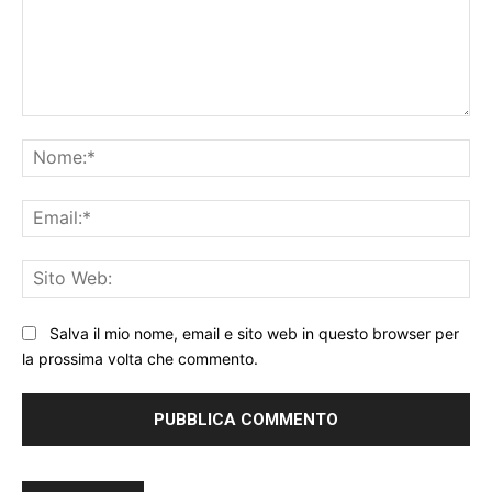
Commento:
No
Ema
Sit
We
Salva il mio nome, email e sito web in questo browser per
la prossima volta che commento.