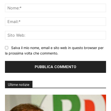
Commento:
No
Ema
Sit
We
Salva il mio nome, email e sito web in questo browser per
la prossima volta che commento.
Ultime notizie