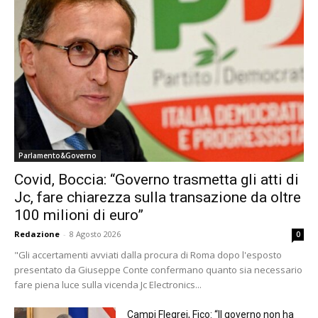
Parlamento&Governo
Covid, Boccia: “Governo trasmetta gli atti di
Jc, fare chiarezza sulla transazione da oltre
100 milioni di euro”
Redazione
-
8 Agosto 2026
0
"Gli accertamenti avviati dalla procura di Roma dopo l'esposto
presentato da Giuseppe Conte confermano quanto sia necessario
fare piena luce sulla vicenda Jc Electronics...
Campi Flegrei, Fico: “Il governo non ha