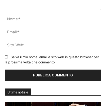
Commento:
No
Ema
Sit
We
Salva il mio nome, email e sito web in questo browser per
la prossima volta che commento.
Ultime notizie