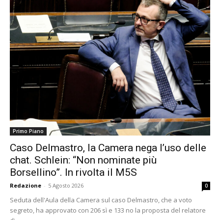
Primo Piano
Caso Delmastro, la Camera nega l’uso delle
chat. Schlein: “Non nominate più
Borsellino”. In rivolta il M5S
Redazione
-
5 Agosto 2026
0
Seduta dell'Aula della Camera sul caso Delmastro, che a voto
segreto, ha approvato con 206 sì e 133 no la proposta del relatore