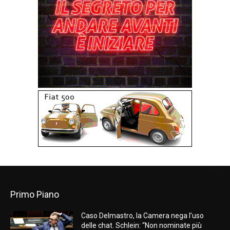
Primo Piano
Caso Delmastro, la Camera nega l’uso
delle chat. Schlein: “Non nominate più