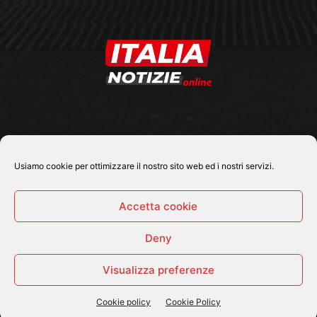
SEGUICI SU
Usiamo cookie per ottimizzare il nostro sito web ed i nostri servizi.
Accetta cookie
Deny
© 2026 Tutti i diritti riservati - Italia Notizie .online |
Contatti e Gerenza
Visualizza preferenze
Home
Politica
Cronaca
Economia
Attualità
Sport
Cultura e Spettacoli
ItaliaNotizie Tv
Cookie policy
Cookie Policy