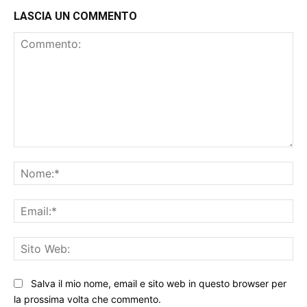
LASCIA UN COMMENTO
Commento:
No
Ema
Sit
We
Salva il mio nome, email e sito web in questo browser per
la prossima volta che commento.