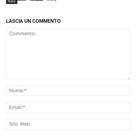
Italia
LASCIA UN COMMENTO
Commento:
No
Ema
Sit
We