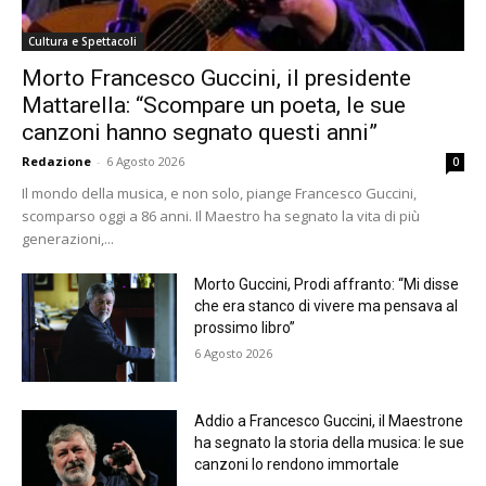
Cultura e Spettacoli
Morto Francesco Guccini, il presidente
Mattarella: “Scompare un poeta, le sue
canzoni hanno segnato questi anni”
Redazione
-
6 Agosto 2026
0
Il mondo della musica, e non solo, piange Francesco Guccini,
scomparso oggi a 86 anni. Il Maestro ha segnato la vita di più
generazioni,...
Morto Guccini, Prodi affranto: “Mi disse
che era stanco di vivere ma pensava al
prossimo libro”
6 Agosto 2026
Addio a Francesco Guccini, il Maestrone
ha segnato la storia della musica: le sue
canzoni lo rendono immortale