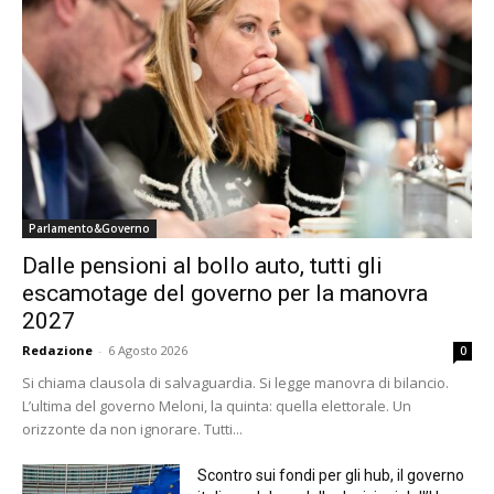
Parlamento&Governo
Dalle pensioni al bollo auto, tutti gli
escamotage del governo per la manovra
2027
Redazione
-
6 Agosto 2026
0
Si chiama clausola di salvaguardia. Si legge manovra di bilancio.
L’ultima del governo Meloni, la quinta: quella elettorale. Un
orizzonte da non ignorare. Tutti...
Scontro sui fondi per gli hub, il governo