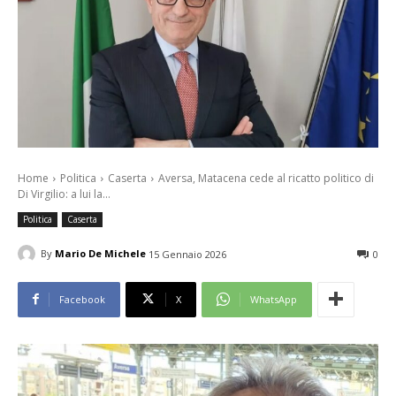
Home
Politica
Caserta
Aversa, Matacena cede al ricatto politico di
Di Virgilio: a lui la...
Politica
Caserta
By
Mario De Michele
15 Gennaio 2026
0
Facebook
X
WhatsApp