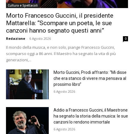
Cultura e Spettacoli
Morto Francesco Guccini, il presidente
Mattarella: “Scompare un poeta, le sue
canzoni hanno segnato questi anni”
Redazione
-
6 Agosto 2026
0
Il mondo della musica, e non solo, piange Francesco Guccini,
scomparso oggi a 86 anni. Il Maestro ha segnato la vita di più
generazioni,...
Morto Guccini, Prodi affranto: “Mi disse
che era stanco di vivere ma pensava al
prossimo libro”
6 Agosto 2026
Addio a Francesco Guccini, il Maestrone
ha segnato la storia della musica: le sue
canzoni lo rendono immortale
6 Agosto 2026