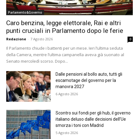
Parlamento&Governo
Caro benzina, legge elettorale, Rai e altri
punti cruciali in Parlamento dopo le ferie
Redazione
-
7 Agosto 2026
0
Il Parlamento chiude i battenti per un mese. Ieri l’ultima seduta
della Camera, mentre l’ultima campanella aveva già suonato al
Senato mercoledì scorso. Dopo...
Dalle pensioni al bollo auto, tutti gli
escamotage del governo per la
manovra 2027
6 Agosto 2026
Scontro sui fondi per gli hub, il governo
italiano deluso dalle decisioni dell’Ue
smorza i toni con Madrid
5 Agosto 2026