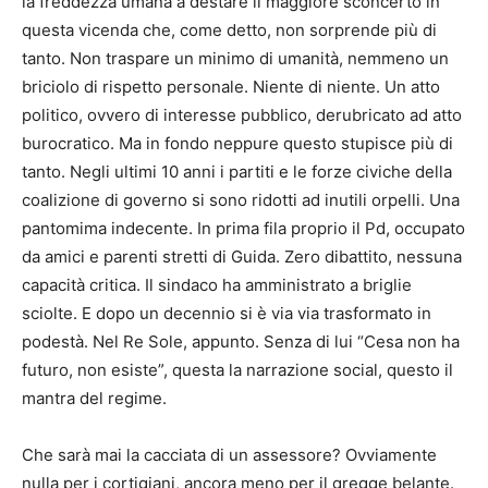
la freddezza umana a destare il maggiore sconcerto in
questa vicenda che, come detto, non sorprende più di
tanto. Non traspare un minimo di umanità, nemmeno un
briciolo di rispetto personale. Niente di niente. Un atto
politico, ovvero di interesse pubblico, derubricato ad atto
burocratico. Ma in fondo neppure questo stupisce più di
tanto. Negli ultimi 10 anni i partiti e le forze civiche della
coalizione di governo si sono ridotti ad inutili orpelli. Una
pantomima indecente. In prima fila proprio il Pd, occupato
da amici e parenti stretti di Guida. Zero dibattito, nessuna
capacità critica. Il sindaco ha amministrato a briglie
sciolte. E dopo un decennio si è via via trasformato in
podestà. Nel Re Sole, appunto. Senza di lui “Cesa non ha
futuro, non esiste”, questa la narrazione social, questo il
mantra del regime.
Che sarà mai la cacciata di un assessore? Ovviamente
nulla per i cortigiani, ancora meno per il gregge belante.