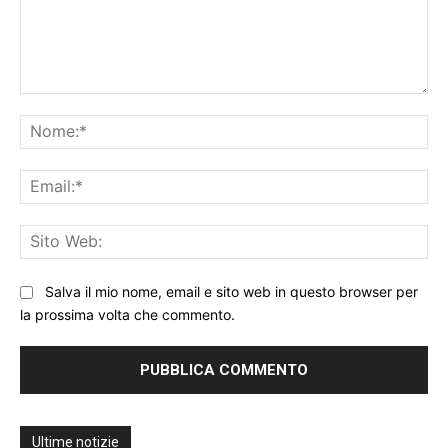
Commento:
No
Ema
Sit
We
Salva il mio nome, email e sito web in questo browser per
la prossima volta che commento.
Ultime notizie