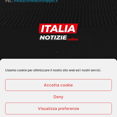
PEC:
mediacomeditorsrl@pec.it
SEGUICI SU
Usiamo cookie per ottimizzare il nostro sito web ed i nostri servizi.
Accetta cookie
Deny
© 2026 Tutti i diritti riservati - Italia Notizie .online |
Contatti e Gerenza
Visualizza preferenze
Home
Politica
Cronaca
Economia
Attualità