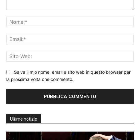
Commento:
No
Ema
Sit
We
Salva il mio nome, email e sito web in questo browser per
la prossima volta che commento.
Ultime notizie