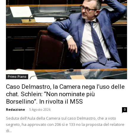
Primo Piano
Caso Delmastro, la Camera nega l’uso delle
chat. Schlein: “Non nominate più
Borsellino”. In rivolta il M5S
Redazione
-
5 Agosto 2026
0
Seduta dell'Aula della Camera sul caso Delmastro, che a voto
segreto, ha approvato con 206 sì e 133 no la proposta del relatore
di...