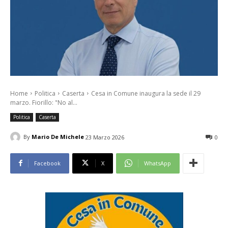
Home
Politica
Caserta
Cesa in Comune inaugura la sede il 29
marzo. Fiorillo: "No al...
Politica
Caserta
By
Mario De Michele
23 Marzo 2026
0
Facebook
X
WhatsApp