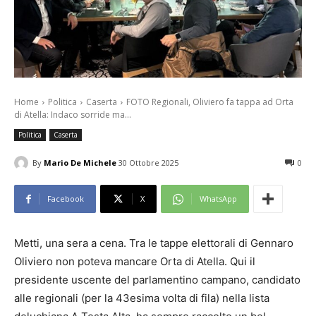
Home
Politica
Caserta
FOTO Regionali, Oliviero fa tappa ad Orta
di Atella: Indaco sorride ma...
Politica
Caserta
By
Mario De Michele
30 Ottobre 2025
0
Facebook
X
WhatsApp
Metti, una sera a cena. Tra le tappe elettorali di Gennaro
Oliviero non poteva mancare Orta di Atella. Qui il
presidente uscente del parlamentino campano, candidato
alle regionali (per la 43esima volta di fila) nella lista