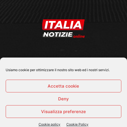
SEGUICI SU
Usiamo cookie per ottimizzare il nostro sito web ed i nostri servizi.
Accetta cookie
Deny
© 2026 Tutti i diritti riservati - Italia Notizie .online |
Contatti e Gerenza
Visualizza preferenze
Home
Politica
Cronaca
Economia
Attualità
Sport
Cultura e Spettacoli
ItaliaNotizie Tv
Cookie policy
Cookie Policy