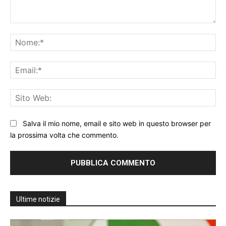
Commento:
No
Ema
Sit
We
Salva il mio nome, email e sito web in questo browser per
la prossima volta che commento.
Ultime notizie