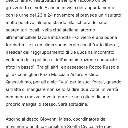
deluchiana A Testa Alta, ha sempre raccolto un bel
gruzzoletto di voti. E anche in vista dell’appuntamento
con le urne del 23 e 24 novembre si prevede un risultato
molto positivo, almeno stando alla schiera dei suoi
sostenitori locali. Nella città atellana, attorno
all’immancabile tavola imbandita – Oliviero è una buona
forchetta – e in un clima spensierato con il “rutto libero”,
il leader del raggruppamento di De Luca ha incontrato
volti noti della politica e dell’amministrazione comunale
(foto in basso). Tra gli altri l’ex assessore Rocco Russo e
gli ex consiglieri Enzo Moccia e Arturo Vislino.
Quest’ultimo, per gli amici “Vis” per la sua “forza”, quando
si tratta di mangiare non se lo fa dire due volte, in verità
nemmeno mezza. A volte pure se non glielo dicono
proprio mangia lo stesso. Sarà abitudine.
Attorno al desco Giovanni Misso, coordinatore del
movimento politico-consiliare Scelta Civica, e le due