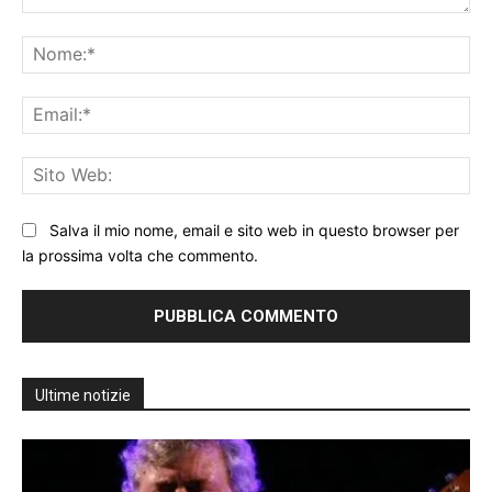
Commento:
No
Ema
Sit
We
Salva il mio nome, email e sito web in questo browser per
la prossima volta che commento.
Ultime notizie