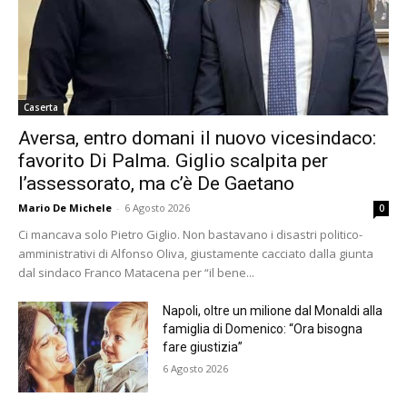
Caserta
Aversa, entro domani il nuovo vicesindaco:
favorito Di Palma. Giglio scalpita per
l’assessorato, ma c’è De Gaetano
Mario De Michele
-
6 Agosto 2026
0
Ci mancava solo Pietro Giglio. Non bastavano i disastri politico-
amministrativi di Alfonso Oliva, giustamente cacciato dalla giunta
dal sindaco Franco Matacena per “il bene...
Napoli, oltre un milione dal Monaldi alla
famiglia di Domenico: “Ora bisogna
fare giustizia”
6 Agosto 2026