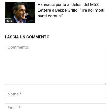
Vannacci punta ai delusi del M5S.
Lettera a Beppe Grillo: “Tra noi molti
punti comuni”
Italia
LASCIA UN COMMENTO
Commento:
No
Ema