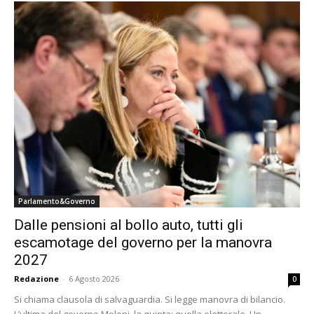
Parlamento&Governo
Dalle pensioni al bollo auto, tutti gli
escamotage del governo per la manovra
2027
Redazione
-
6 Agosto 2026
0
Si chiama clausola di salvaguardia. Si legge manovra di bilancio.
L’ultima del governo Meloni, la quinta: quella elettorale. Un