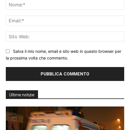
No
Ema
Sit
We
Salva il mio nome, email e sito web in questo browser per
la prossima volta che commento.
Ultime notizie