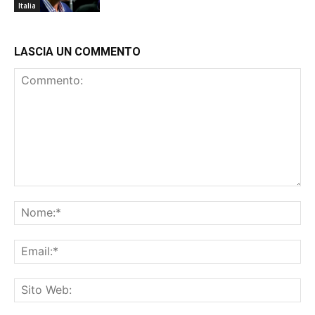
Italia
LASCIA UN COMMENTO
Commento:
No
Ema
Sit
We