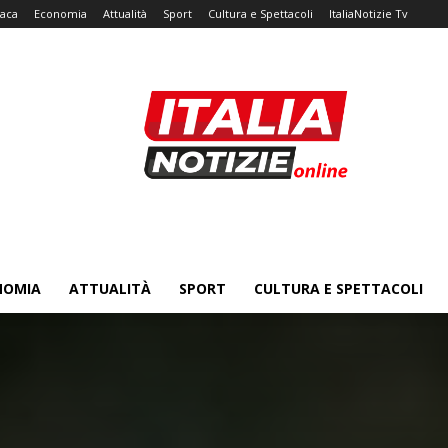
aca
Economia
Attualità
Sport
Cultura e Spettacoli
ItaliaNotizie Tv
NOMIA
ATTUALITÀ
SPORT
CULTURA E SPETTACOLI