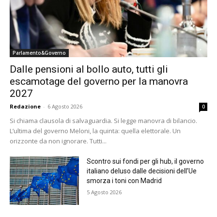
Parlamento&Governo
Dalle pensioni al bollo auto, tutti gli
escamotage del governo per la manovra
2027
Redazione
-
6 Agosto 2026
0
Si chiama clausola di salvaguardia. Si legge manovra di bilancio.
L’ultima del governo Meloni, la quinta: quella elettorale. Un
orizzonte da non ignorare. Tutti...
Scontro sui fondi per gli hub, il governo
italiano deluso dalle decisioni dell’Ue
smorza i toni con Madrid
5 Agosto 2026