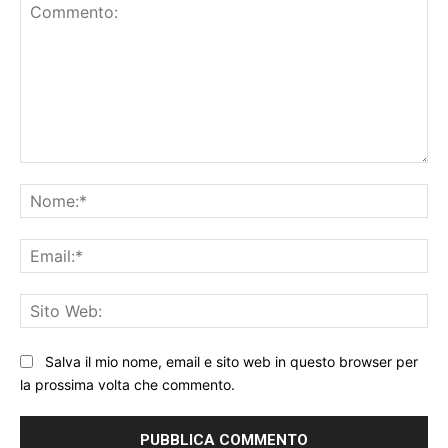
Commento:
No
Ema
Sit
We
Salva il mio nome, email e sito web in questo browser per
la prossima volta che commento.