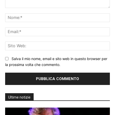
Commento:
No
Ema
Sit
We
Salva il mio nome, email e sito web in questo browser per
la prossima volta che commento.
Ultime notizie