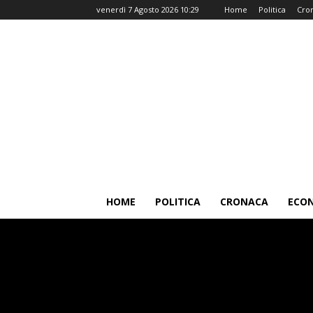
venerdì 7 Agosto 2026 10:29
Home
Politica
Cro
HOME
POLITICA
CRONACA
ECO