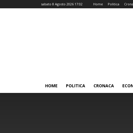
sabato 8 Agosto 2026 17:02
Home
Politica
Cron
HOME
POLITICA
CRONACA
ECO