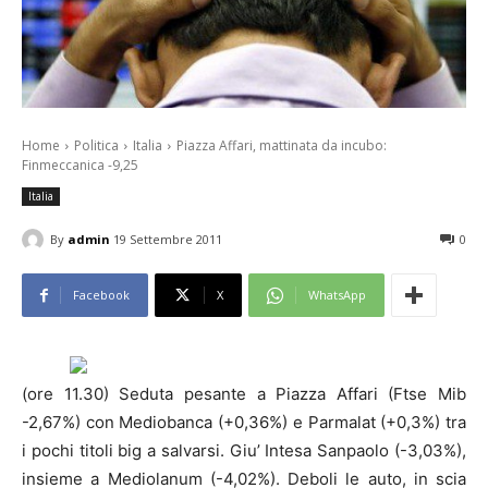
Home
Politica
Italia
Piazza Affari, mattinata da incubo:
Finmeccanica -9,25
Italia
By
admin
19 Settembre 2011
0
Facebook
X
WhatsApp
(ore 11.30) Seduta pesante a Piazza Affari (Ftse Mib
-2,67%) con Mediobanca (+0,36%) e Parmalat (+0,3%) tra
i pochi titoli big a salvarsi. Giu’ Intesa Sanpaolo (-3,03%),
insieme a Mediolanum (-4,02%). Deboli le auto, in scia