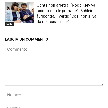
Conte non arretra: “Nodo Kiev va
sciolto con le primarie”. Schlein
furibonda. I Verdi: “Così non si va
da nessuna parte”
Italia
LASCIA UN COMMENTO
Commento:
No
Ema