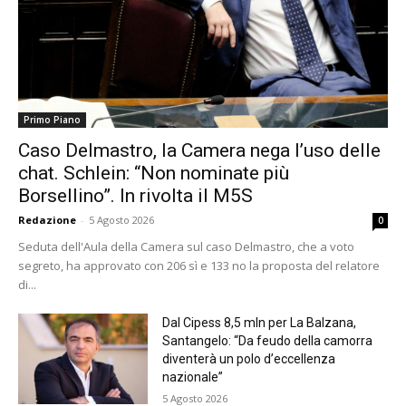
Primo Piano
Caso Delmastro, la Camera nega l’uso delle
chat. Schlein: “Non nominate più
Borsellino”. In rivolta il M5S
Redazione
-
5 Agosto 2026
0
Seduta dell'Aula della Camera sul caso Delmastro, che a voto
segreto, ha approvato con 206 sì e 133 no la proposta del relatore
di...
Dal Cipess 8,5 mln per La Balzana,
Santangelo: “Da feudo della camorra
diventerà un polo d’eccellenza
nazionale”
5 Agosto 2026