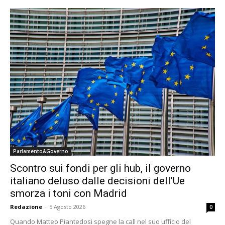
Parlamento&Governo
Scontro sui fondi per gli hub, il governo
italiano deluso dalle decisioni dell’Ue
smorza i toni con Madrid
Redazione
-
5 Agosto 2026
0
Quando Matteo Piantedosi spegne la call nel suo ufficio del