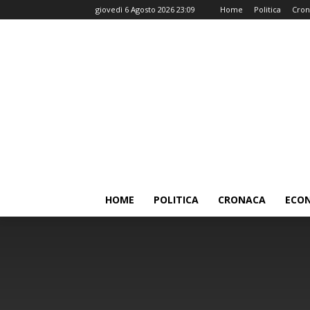
giovedì 6 Agosto 2026 23:09
Home
Politica
Cron
HOME
POLITICA
CRONACA
ECO