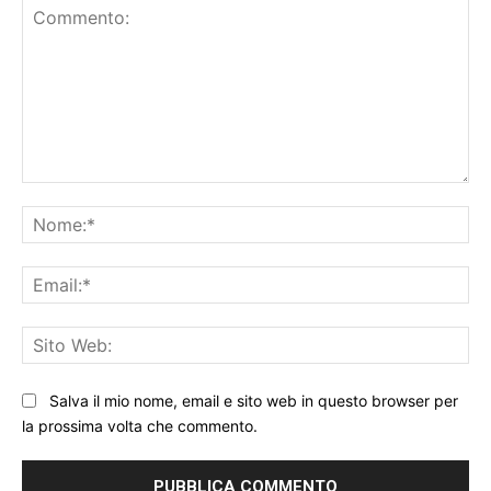
Commento:
No
Ema
Sit
We
Salva il mio nome, email e sito web in questo browser per
la prossima volta che commento.