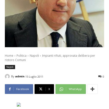
Home
Politica
Napoli
Impianti rifiuti, approvata delibera per
ristoro Comuni
Napoli
By
admin
15 Luglio 2011
0
Facebook
X
WhatsApp