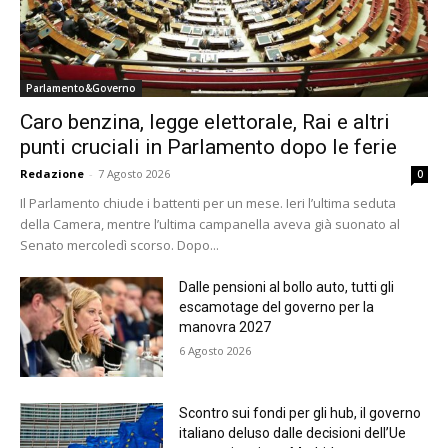
Parlamento&Governo
Caro benzina, legge elettorale, Rai e altri
punti cruciali in Parlamento dopo le ferie
Redazione
-
7 Agosto 2026
0
Il Parlamento chiude i battenti per un mese. Ieri l’ultima seduta
della Camera, mentre l’ultima campanella aveva già suonato al
Senato mercoledì scorso. Dopo...
Dalle pensioni al bollo auto, tutti gli
escamotage del governo per la
manovra 2027
6 Agosto 2026
Scontro sui fondi per gli hub, il governo
italiano deluso dalle decisioni dell’Ue