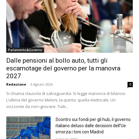
Parlamento&Governo
Dalle pensioni al bollo auto, tutti gli
escamotage del governo per la manovra
2027
Redazione
-
6 Agosto 2026
0
Si chiama clausola di salvaguardia. Si legge manovra di bilancio.
L’ultima del governo Meloni, la quinta: quella elettorale. Un
orizzonte da non ignorare. Tutti...
Scontro sui fondi per gli hub, il governo
italiano deluso dalle decisioni dell’Ue
smorza i toni con Madrid