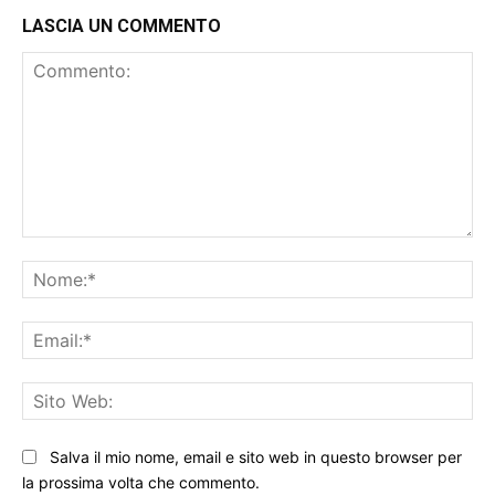
LASCIA UN COMMENTO
Commento:
No
Ema
Sit
We
Salva il mio nome, email e sito web in questo browser per
la prossima volta che commento.